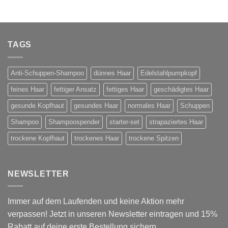
TAGS
Anti-Schuppen-Shampoo
dünnes Haar
Edelstahlpumpkopf
feines Haar
fettiger Ansatz
fettiges Haar
geschädigtes Haar
gesunde Kopfhaut
gesundes Haar
normales Haar
Schuppen
Shampoo
Shampoospender
starter-set
strapaziertes Haar
trockene Kopfhaut
trockenes Haar
trockene Spitzen
NEWSLETTER
Immer auf dem Laufenden und keine Aktion mehr
verpassen! Jetzt in unseren Newsletter eintragen und 15%
Rabatt auf deine erste Bestellung sichern.