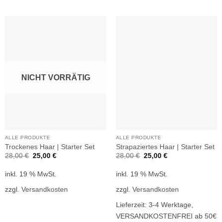
NICHT VORRÄTIG
ALLE PRODUKTE
ALLE PRODUKTE
Trockenes Haar | Starter Set
Strapaziertes Haar | Starter Set
Ursprünglicher
Aktueller
Ursprünglicher
Aktueller
28,00
€
25,00
€
28,00
€
25,00
€
Preis
Preis
Preis
Preis
war:
ist:
war:
ist:
inkl. 19 % MwSt.
inkl. 19 % MwSt.
28,00 €
25,00 €.
28,00 €
25,00 €.
zzgl.
Versandkosten
zzgl.
Versandkosten
Lieferzeit:
3-4 Werktage,
VERSANDKOSTENFREI ab 50€