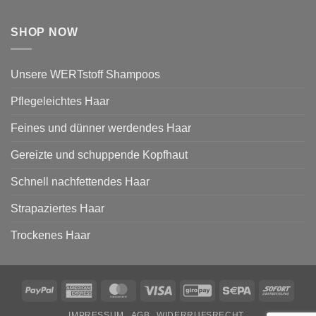
SHOP NOW
Unsere WERTstoff Shampoos
Pflegeleichtes Haar
Feines und dünner werdendes Haar
Gereizte und schuppende Kopfhaut
Schnell nachfettendes Haar
Strapaziertes Haar
Trockenes Haar
PayPal
American
MasterCard
Visa
GiroPay
Sepa
Sofor
Express
IMPRESSUM
AGB
WIDERRUFSRECHT