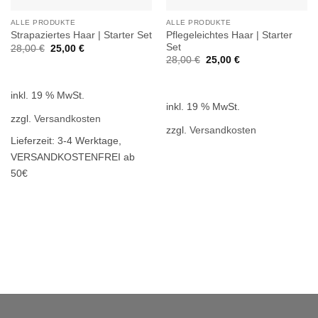
ALLE PRODUKTE
ALLE PRODUKTE
Pflegeleichtes Haar | Starter
Strapaziertes Haar | Starter Set
Set
Ursprünglicher
Aktueller
28,00
€
25,00
€
Preis
Preis
Ursprünglicher
Aktueller
28,00
€
25,00
€
war:
ist:
Preis
Preis
28,00 €
25,00 €.
war:
ist:
28,00 €
25,00 €.
inkl. 19 % MwSt.
inkl. 19 % MwSt.
zzgl.
Versandkosten
zzgl.
Versandkosten
Lieferzeit:
3-4 Werktage,
VERSANDKOSTENFREI ab
50€