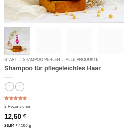
START
/
SHAMPOO PERLEN
/
ALLE PRODUKTE
Shampoo für pflegeleichtes Haar
Bewertet
2
2
Rezensionen
mit
5.00
von 5,
12,50
€
basierend
auf
26,04
€
/
100
g
Kundenbewertungen