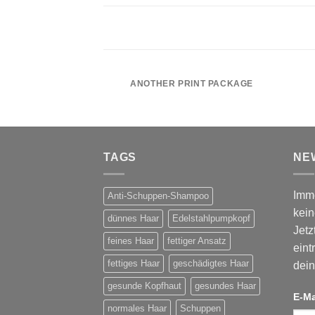
ANOTHER PRINT PACKAGE
TAGS
NE
Imm
Anti-Schuppen-Shampoo
kein
dünnes Haar
Edelstahlpumpkopf
Jetz
feines Haar
fettiger Ansatz
eint
fettiges Haar
geschädigtes Haar
dein
gesunde Kopfhaut
gesundes Haar
E-Ma
normales Haar
Schuppen