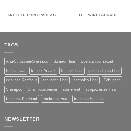
ANOTHER PRINT PACKAGE
FL3 PRINT PACKAGE
TAGS
Anti-Schuppen-Shampoo
dünnes Haar
Edelstahlpumpkopf
feines Haar
fettiger Ansatz
fettiges Haar
geschädigtes Haar
gesunde Kopfhaut
gesundes Haar
normales Haar
Schuppen
Shampoo
Shampoospender
starter-set
strapaziertes Haar
trockene Kopfhaut
trockenes Haar
trockene Spitzen
NEWSLETTER