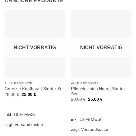
ÄHNLICHE PRODUKTE
NICHT VORRÄTIG
NICHT VORRÄTIG
ALLE PRODUKTE
ALLE PRODUKTE
Pflegeleichtes Haar | Starter
Gereizte Kopfhaut | Starter Set
Set
Ursprünglicher
Aktueller
28,00
€
25,00
€
Preis
Preis
Ursprünglicher
Aktueller
28,00
€
25,00
€
war:
ist:
Preis
Preis
28,00 €
25,00 €.
war:
ist:
28,00 €
25,00 €.
inkl. 19 % MwSt.
inkl. 19 % MwSt.
zzgl.
Versandkosten
zzgl.
Versandkosten