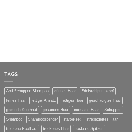
TAGS
Anti-Schuppen-Shampoo
dünnes Haar
Edelstahlpumpkopf
feines Haar
fettiger Ansatz
fettiges Haar
geschädigtes Haar
gesunde Kopfhaut
gesundes Haar
normales Haar
Schuppen
Shampoo
Shampoospender
starter-set
strapaziertes Haar
trockene Kopfhaut
trockenes Haar
trockene Spitzen