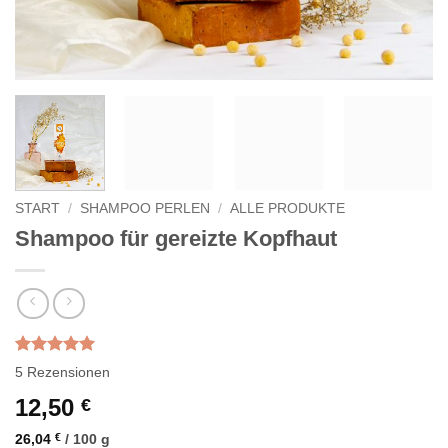
START
/
SHAMPOO PERLEN
/
ALLE PRODUKTE
Shampoo für gereizte Kopfhaut
Bewertet
5
5
Rezensionen
mit
5.00
von 5,
12,50
€
basierend
auf
26,04
€
/
100
g
Kundenbewertungen